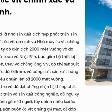
 ốc vít chính xác và
ỉnh.
là nhà sản xuất tích hợp phát triển, sản
ất ốc vít an ninh
và
Nhà máy ốc vít chống
g ty có diện tích 2000 mét vuông và đã
ài Loan và Nhật Bản, bao gồm bộ thiết bị
n, CNC và chống lỏng, v.v., có thể sản xuất
ều dài 0,6mm, và công suất sản xuất hàng
iêu chuẩn lên tới 2000 mét vuông.
 tra và đã đạt chứng nhận hệ thống chất
 triển và sản xuất công nghiệp, đội ngũ kỹ
h gồm 10 người, tùy chỉnh nhiều loại ốc
g,
Bán buôn ốc vít chống giả mạo
, để đáp