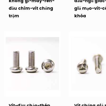
không gỉ-máy-ren-
đầu-ngũ giác
đầu chìm-vít chống
giả mạo-vít-c
trộm
khóa
Vít-đầu chảo-thép
Vít chống giả