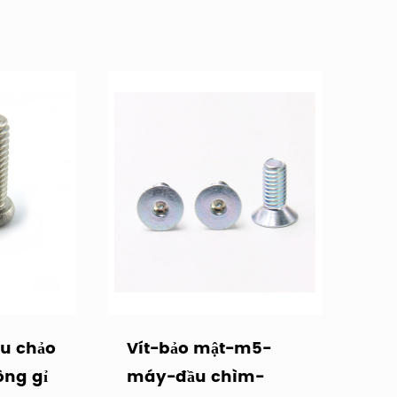
, bao gồm: vít chống trộm một chữ (vít chống
rộm hình ngũ giác bên trong, vít chống trộm
chữ Y, vít chống trộm tam giác bên ngoài, vít
vít chống trộm lỗ lệch tâm, v.v.
ạn như cơ sở điện, cơ sở đường sắt, cơ sở
ếu sáng đường phố và thiết bị thể dục công
ó cũng được nhiều ngành công nghiệp ưa
 nhà sản xuất có 20 năm kinh nghiệm sản
ách hàng để lập bản đồ sản xuất mẫu, để cung
nhu cầu vui lòng đến để tư vấn!
ầu chảo
Vít-bảo mật-m5-
ông gỉ
máy-đầu chìm-