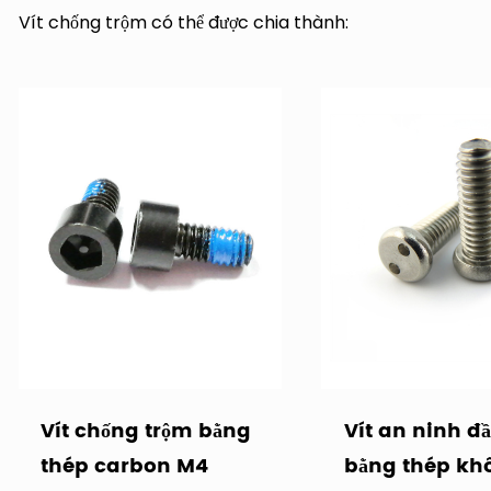
Vít chống trộm có thể được chia thành:
1. Có thể lắp đặt các vít chống trộm không thể tháo rời
trộm loại S), vít chống trộm vận chuyển, v.v.
2. Vít chống trộm có thể tháo rời, bao gồm: vít chống t
bảy góc, vít chống trộm mận bên trong, vít chống trộm 
chống trộm hình tam giác bên trong, hai vít chống trộm, 
Vít này có thể được sử dụng trong nhiều ứng dụng, chẳng h
đường cao tốc, cơ sở mỏ dầu, chiếu sáng đô thị, cơ sở chi
cộng, v.v. Vì hiệu suất của vít chống trộm rất tốt nên n
chuộng.
Công ty TNHH Công nghệ Phần cứng Tô Châu Anzhikou là
xuất vít tùy chỉnh, có thể tùy chỉnh theo nhu cầu của kh
cấp cho bạn các giải pháp dây buộc phù hợp. Nếu bạn có 
Vít chống trộm bằng
Vít an ninh đ
thép carbon M4
bằng thép kh