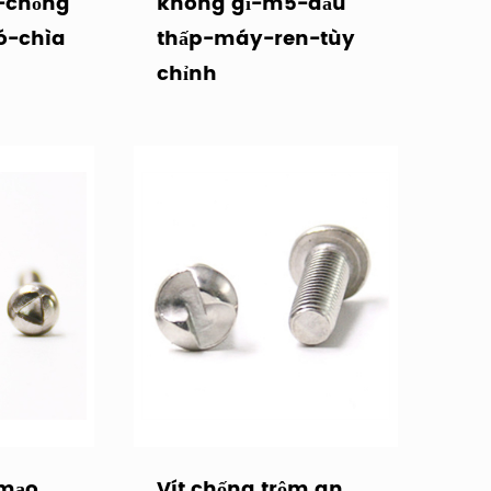
-chống
không gỉ-m5-đầu
ó-chìa
thấp-máy-ren-tùy
chỉnh
 mạo
Vít chống trộm an