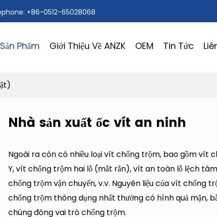
ephone: +86-0512-65028068
Sản Phẩm
Giới Thiệu Về ANZK
OEM
Tin Tức
Liê
ật)
Nhà sản xuất ốc vít an ninh
Ngoài ra còn có nhiều loại vít chống trộm, bao gồm vít c
Y, vít chống trộm hai lỗ (mắt rắn), vít an toàn lỗ lệch tâm,
chống trộm vận chuyển, v.v. Nguyên liệu của vít chống tr
chống trộm thông dụng nhất thường có hình quả mận, bằ
chúng đóng vai trò chống trộm.