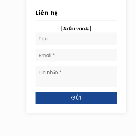
Liên hệ
[#đầu vào#]