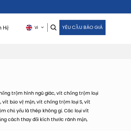
n Hệ
YÊU CẦU BÁO GIÁ
Vi
hống trộm hình ngũ giác, vít chống trộm loại
 vít bảo vệ mận, vít chống trộm loại S, vít
ộm chủ yếu là thép không gỉ. Các loại vít
ng cách thay đổi kích thước rãnh mận,