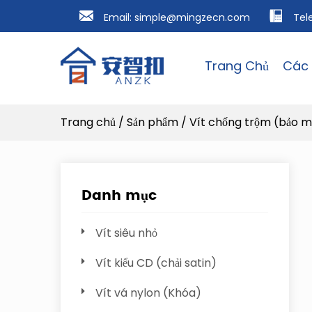
Email:
simple@mingzecn.com
Tel
Trang Chủ
Các 
Trang chủ
/
Sản phẩm
/
Vít chống trộm (bảo m
Danh mục
Vít siêu nhỏ
Vít kiểu CD (chải satin)
Vít vá nylon (Khóa)