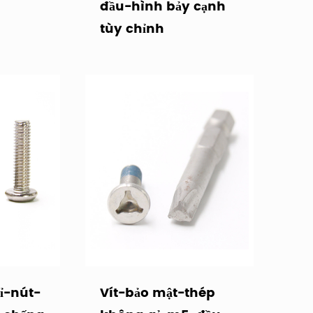
đầu-hình bảy cạnh
tùy chỉnh
ỉ-nút-
Vít-bảo mật-thép