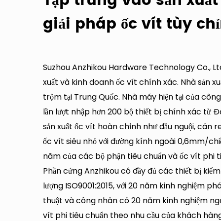
Tập trung vào sản xuất
giải pháp ốc vít tùy ch
Suzhou Anzhikou Hardware Technology Co., Ltd. 
xuất và kinh doanh ốc vít chính xác.
Nhà sản xu
trộm tại Trung Quốc
. Nhà máy hiện tại của côn
lần lượt nhập hơn 200 bộ thiết bị chính xác từ Đ
sản xuất ốc vít hoàn chỉnh như đầu nguội, cán re
ốc vít siêu nhỏ với đường kính ngoài 0,6mm/chi
năm của các bộ phận tiêu chuẩn và ốc vít phi t
Phần cứng Anzhikou có đầy đủ các thiết bị kiểm
lượng ISO9001:2015, với 20 năm kinh nghiệm phát
thuật và công nhân có 20 năm kinh nghiệm ngàn
vít phi tiêu chuẩn theo nhu cầu của khách hàn