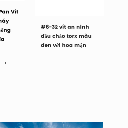
Pan Vít
#6-32 vít an ninh
máy
đầu chảo torx màu
hống
đen với hoa mận
ìa
›