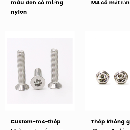
màu đen có miếng
M4 có mắt rắn
nylon
Custom-m4-thép
Thép không g