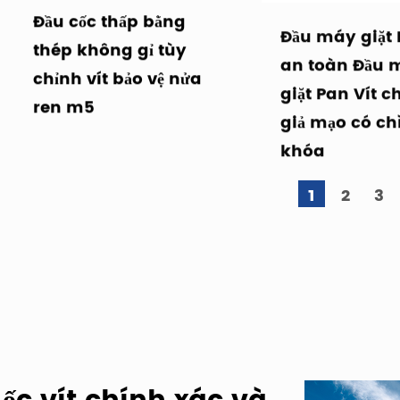
Đầu cốc thấp bằng
Đầu máy giặt 
thép không gỉ tùy
an toàn Đầu 
chỉnh vít bảo vệ nửa
giặt Pan Vít c
ren m5
giả mạo có ch
khóa
1
2
3