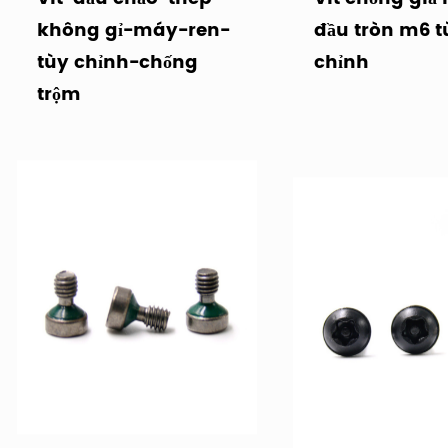
không gỉ-máy-ren-
đầu tròn m6 t
tùy chỉnh-chống
chỉnh
trộm